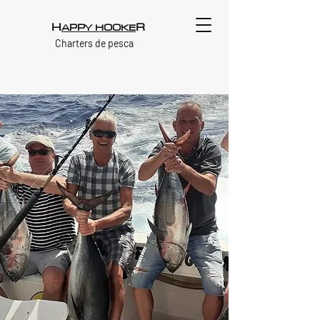
H
R
APPY HOOKE
Charters de pesca